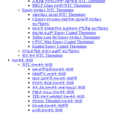
ራዲያል ፕሮብ ረጅም ብርጭቆ NTC Thermistor
MELF Glass የታሸገ NTC Thermistor
Epoxy የተሸፈነ NTC Thermistor
ያልተሸፈነ እርሳስ NTC Thermistor
የ Epoxy የተራዘመ የላይኛው እርሳሶች የተሸፈነ
ቴርሚስተር
ከፍተኛ ትክክለኛነት ሊለዋወጥ የሚችል ቴርሚስተር
የእርሳስ ፍሬም Epoxy Coated Thermistor
Telfon ነጠላ ሽቦ Epoxy የተሸፈነ Thermistor
የ PVC Wire Epoxy Coated Thermistor
Enalled Epoxy Coated Thermistor
የፖሊይሚድ ቀጭን ፊልም ቴርሚስተር
ቺፕ ቅጥ NTC Thermistor
የሙቀት ዳሳሽ
NTC የሙቀት ዳሳሽ
አውቶሞቲቭ የሙቀት ዳሳሽ
የሕክምና ሙቀት ዳሳሽ
የቤት እቃዎች የሙቀት ዳሳሾች
የጥይት ቅርጽ የሙቀት ዳሳሽ
ቀጥ ያለ የሙቀት መቆጣጠሪያ ዳሳሽ
የገጽታ ተራራ የሙቀት ዳሳሽ
TPE የውሃ መከላከያ የሙቀት ዳሳሽ
የScrew Threaded የሙቀት ዳሳሽ
የታጠቁ የሙቀት ዳሳሾች
ፈሳሽ የሙቀት ዳሳሽ