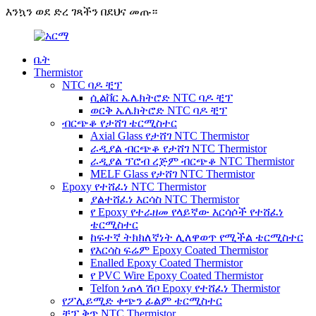
እንኳን ወደ ድረ ገጻችን በደህና መጡ።
ቤት
Thermistor
NTC ባዶ ቺፕ
ሲልቨር ኤሌክትሮድ NTC ባዶ ቺፕ
ወርቅ ኤሌክትሮድ NTC ባዶ ቺፕ
ብርጭቆ የታሸገ ቴርሚስተር
Axial Glass የታሸገ NTC Thermistor
ራዲያል ብርጭቆ የታሸገ NTC Thermistor
ራዲያል ፕሮብ ረጅም ብርጭቆ NTC Thermistor
MELF Glass የታሸገ NTC Thermistor
Epoxy የተሸፈነ NTC Thermistor
ያልተሸፈነ እርሳስ NTC Thermistor
የ Epoxy የተራዘመ የላይኛው እርሳሶች የተሸፈነ
ቴርሚስተር
ከፍተኛ ትክክለኛነት ሊለዋወጥ የሚችል ቴርሚስተር
የእርሳስ ፍሬም Epoxy Coated Thermistor
Enalled Epoxy Coated Thermistor
የ PVC Wire Epoxy Coated Thermistor
Telfon ነጠላ ሽቦ Epoxy የተሸፈነ Thermistor
የፖሊይሚድ ቀጭን ፊልም ቴርሚስተር
ቺፕ ቅጥ NTC Thermistor