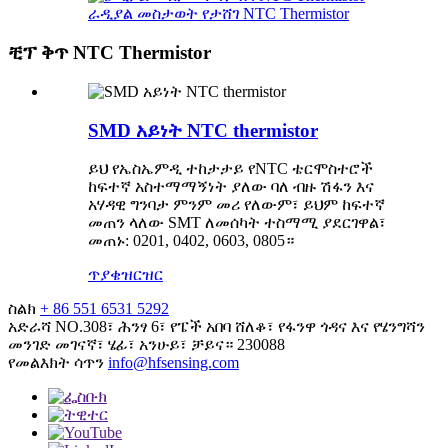
ራዲያል መስታወት የታሸገ NTC Thermistor
ቺፕ ቅጥ NTC Thermistor
SMD አይነት NTC thermistor
ይህ የኤስኤምዲ ተከታታይ የNTC ቴርሞስተሮች
ከፍተኛ አስተማማኝነት ያለው ባለ ብዙ ሽፋን እና
አሃዳዊ ግንባታ ምንም መሪ የለውም፣ ይህም ከፍተኛ
መጠን ላለው SMT ለመሰካት ተስማሚ ያደርገዋል፣
መጠኑ: 0201, 0402, 0603, 0805።
ጥያቄ
ዝርዝር
ስልክ
+ 86 551 6531 5292
አድራሻ
NO.308፣ ሕንፃ 6፣ የፔች አበባ ሸለቆ፣ የፋንዋ ጎዳና እና የሄንግሻን
መንገድ መገናኛ፣ ሄፊ፣ አንሁይ፣ ቻይና። 230088
የመልእክት ሳጥን
info@hfsensing.com