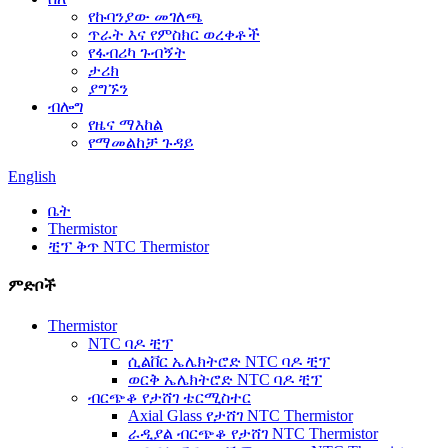
የኩባንያው መገለጫ
ጥራት እና የምስክር ወረቀቶች
የፋብሪካ ጉብኝት
ታሪክ
ያግኙን
ብሎግ
የዜና ማእከል
የማመልከቻ ጉዳይ
English
ቤት
Thermistor
ቺፕ ቅጥ NTC Thermistor
ምድቦች
Thermistor
NTC ባዶ ቺፕ
ሲልቨር ኤሌክትሮድ NTC ባዶ ቺፕ
ወርቅ ኤሌክትሮድ NTC ባዶ ቺፕ
ብርጭቆ የታሸገ ቴርሚስተር
Axial Glass የታሸገ NTC Thermistor
ራዲያል ብርጭቆ የታሸገ NTC Thermistor