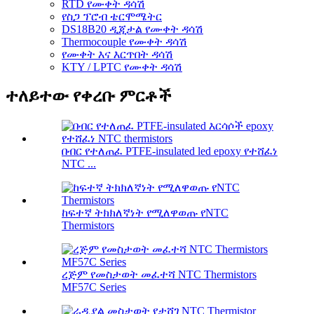
RTD የሙቀት ዳሳሽ
የስጋ ፕሮብ ቴርሞሜትር
DS18B20 ዲጂታል የሙቀት ዳሳሽ
Thermocouple የሙቀት ዳሳሽ
የሙቀት እና እርጥበት ዳሳሽ
KTY / LPTC የሙቀት ዳሳሽ
ተለይተው የቀረቡ ምርቶች
በብር የተለጠፈ PTFE-insulated led epoxy የተሸፈነ
NTC ...
ከፍተኛ ትክክለኛነት የሚለዋወጡ የNTC
Thermistors
ረጅም የመስታወት መፈተሻ NTC Thermistors
MF57C Series