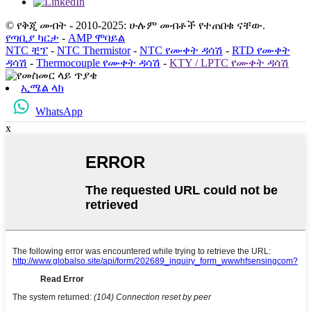
© የቅጂ መብት - 2010-2025: ሁሉም መብቶች የተጠበቁ ናቸው.
የጣቢያ ካርታ
-
AMP ሞባይል
NTC ቺፕ
-
NTC Thermistor
-
NTC የሙቀት ዳሳሽ
-
RTD የሙቀት
ዳሳሽ
-
Thermocouple የሙቀት ዳሳሽ
-
KTY / LPTC የሙቀት ዳሳሽ
ኢሜል ላክ
WhatsApp
x