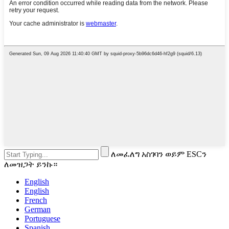
ለመፈለግ አስገባን ወይም ESCን
ለመዝጋት ይንኩ።
English
English
French
German
Portuguese
Spanish