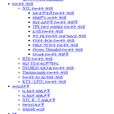
የሙቀት ዳሳሽ
NTC የሙቀት ዳሳሽ
አውቶሞቲቭ የሙቀት ዳሳሽ
የሕክምና ሙቀት ዳሳሽ
የቤት እቃዎች የሙቀት ዳሳሾች
TPE የውሃ መከላከያ የሙቀት ዳሳሽ
ፈሳሽ የሙቀት ዳሳሽ
ቀጥ ያለ የሙቀት መቆጣጠሪያ ዳሳሽ
የጥይት ቅርጽ የሙቀት ዳሳሽ
የገጽታ ግንኙነት የሙቀት ዳሳሽ
የScrew Threaded የሙቀት ዳሳሽ
የታጠቁ የሙቀት ዳሳሾች
RTD የሙቀት ዳሳሽ
የስጋ ፕሮብ ቴርሞሜትር
DS18B20 ዲጂታል የሙቀት ዳሳሽ
Thermocouple የሙቀት ዳሳሽ
የሙቀት እና እርጥበት ዳሳሽ
KTY / LPTC የሙቀት ዳሳሽ
መሳሪያዎች
ቢ እሴት አስሊዎች
ቢ እሴት አስሊዎች
NTC R / T አስሊዎች
የውሂብ ሉሆች
ቴክኒካዊ መረጃ
ስለ