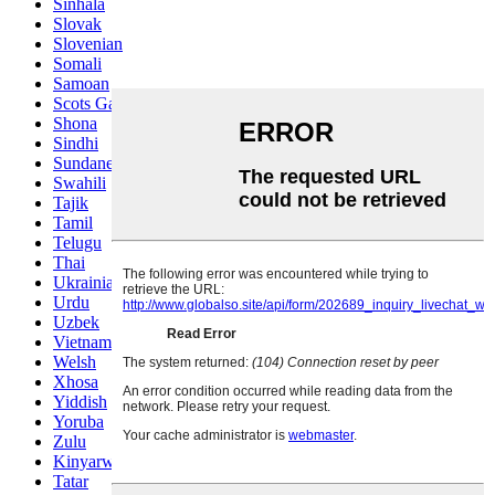
Sinhala
Slovak
Slovenian
Somali
Samoan
Scots Gaelic
Shona
Sindhi
Sundanese
Swahili
Tajik
Tamil
Telugu
Thai
Ukrainian
Urdu
Uzbek
Vietnamese
Welsh
Xhosa
Yiddish
Yoruba
Zulu
Kinyarwanda
Tatar