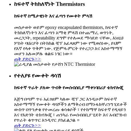
ከፍተኛ ትክክለኛነት Thermistors
ከፍተኛ ስሜታዊነት እና ፈጣን የሙቀት ምላሽ
መስታወት ወይም epoxy encapsulated thermistors, ከፍተኛ
ትክክለኛነትን እና ፈጣን አማቂ ምላሽ በተጨማሪ, ወጥነት,
መረጋጋት, repeatability ደግሞ የተለመደ ማሳደድ ናቸው, እነዚህ
ሦስት ባህሪያት በትክክል ቺፕ አፈጻጸም ነው የሚወሰነው, ይህም
የእኛ የላቀ ጥቅም ነው. የጅምላ-ምርት የተረጋጋ እና አስተማማኝ
መሆን አለመቻሉ ቁልፍ ነገር ነው።
ጠቅ ያድርጉ
>>
የተለያዩ የሙቀት ዳሳሽ
ከፍተኛ ጥራት ያለው ጥብቅ የመሰብሰቢያ ማቀነባበሪያ ቴክኖሎጂ
እጅግ በጣም ጥሩ አፈፃፀም ካለው ቺፕ ጋር እንዲሁም ከፍተኛ
አስተማማኝ የሙቀት ዳሳሾችን ለማቅረብ በማኑፋክቸሪንግ ሂደቶች
ውስጥ በጥንቃቄ የተመረጡ ቁሳቁሶች ፣ የተከማቸ ከፍተኛ የዲዛይን
እና የእድገት ቴክኖሎጂ ፣ ጠንካራ የመሰብሰቢያ ሂደት እና አብሮገነብ
የጥራት ቁጥጥር እንዲኖር ያስፈልጋል ።
ጠቅ ያድርጉ
>>