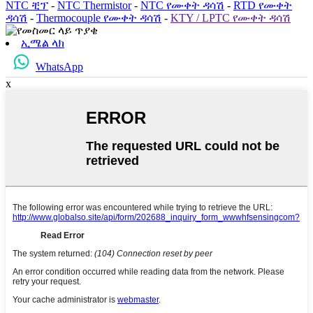
NTC ቺፕ
-
NTC Thermistor
-
NTC የሙቀት ዳሳሽ
-
RTD የሙቀት
ዳሳሽ
-
Thermocouple የሙቀት ዳሳሽ
-
KTY / LPTC የሙቀት ዳሳሽ
ኢሜል ላክ
WhatsApp
x