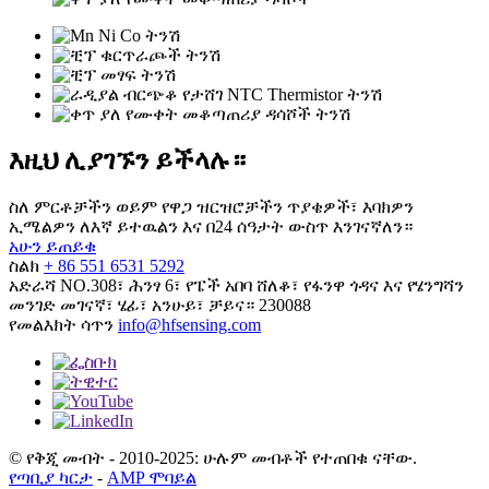
እዚህ ሊያገኙን ይችላሉ።
ስለ ምርቶቻችን ወይም የዋጋ ዝርዝሮቻችን ጥያቄዎች፣ እባክዎን
ኢሜልዎን ለእኛ ይተዉልን እና በ24 ሰዓታት ውስጥ እንገናኛለን።
አሁን ይጠይቁ
ስልክ
+ 86 551 6531 5292
አድራሻ
NO.308፣ ሕንፃ 6፣ የፔች አበባ ሸለቆ፣ የፋንዋ ጎዳና እና የሄንግሻን
መንገድ መገናኛ፣ ሄፊ፣ አንሁይ፣ ቻይና። 230088
የመልእክት ሳጥን
info@hfsensing.com
© የቅጂ መብት - 2010-2025: ሁሉም መብቶች የተጠበቁ ናቸው.
የጣቢያ ካርታ
-
AMP ሞባይል