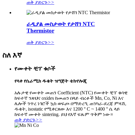
ጠቅ ያድርጉ
>>
ራዲያል መስታወት የታሸገ NTC
Thermistor
ጠቅ ያድርጉ
>>
ስለ እኛ
የሙቀት ቺፕ ቁሶች
የላቀ የሴራሚክ ዱቄት ዝግጅት ቴክኖሎጂ
አሉታዊ የሙቀት መጠን Coefficient (NTC) የሙቀት ቺፕ ቁሳዊ
ከፍተኛ ንጽህና oxides ከመጠን በላይ ብረቶች Mn, Co, Ni እና
ሌሎች ንጥረ ነገሮች ኳስ ወፍጮ በማድረግ, ጠንካራ-ደረጃ ምላሽ,
ዱቄት, isostatic የሚቀርጸው እና 1200 ° C ~ 1400 ° ሴ ላይ
ከፍተኛ ሙቀት sintering. ይህ የእኛ ፍጹም ጥቅም ነው።
ጠቅ ያድርጉ
>>