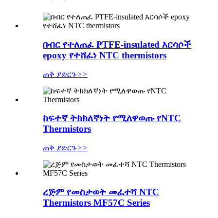
በብር የተለጠፈ PTFE-insulated እርሳሶች
epoxy የተሸፈነ NTC thermistors
ጠቅ ያድርጉ
>>
ከፍተኛ ትክክለኛነት የሚለዋወጡ የNTC
Thermistors
ጠቅ ያድርጉ
>>
ረጅም የመስታወት መፈተሻ NTC
Thermistors MF57C Series