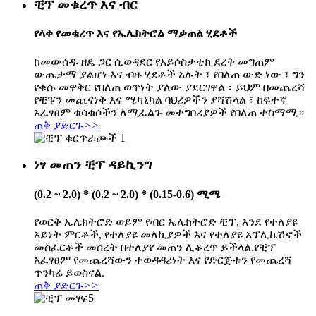
ቺፕ መቁረጥ እና ብር
የላቀ የመቁረጥ እና የኤሌክትሮል ማቃጠል ሂደቶች
ከመውሰዱ ዘዴ ጋር ሲወዳደር የአይሶስታቲክ ደረቅ መግጠም
ውጤታማ ያልሆነ እና ብዙ ሂደቶች አሉት ፣ የበለጠ ውድ ነው ፣ ግን
የቁሱ መዋቅር የበለጠ ወጥነት ያለው ያደርገዋል ፣ ይህም በመጨረሻ
የቺፑን መጨናነቅ እና ሜካኒካል ባህሪዎችን ያሻሽላል ፣ ከፍተኛ
አፈፃፀም ቁሳቁሶችን ለሚፈልጉ መተግበሪያዎች የበለጠ ተስማሚ።
ጠቅ ያድርጉ
>>
ነፃ መጠን ቺፕ ዳይኪንግ
(0.2 ~ 2.0) * (0.2 ~ 2.0) * (0.15-0.6) ሚሜ
የወርቅ ኤሌክትሮድ ወይም የብር ኤሌክትሮድ ቺፕ, እንደ የተለያዩ
አይነት ምርቶች, የተለያዩ መለኪያዎች እና የተለያዩ አፕሊኬሽኖች
መስፈርቶች መሰረት በተለያየ መጠን ሊቆረጥ ይችላል.የቺፕ
አፈፃፀም የመጨረሻውን ተወዳዳሪነት እና የድርጅቱን የመጨረሻ
ጥንካሬ ይወስናል.
ጠቅ ያድርጉ
>>