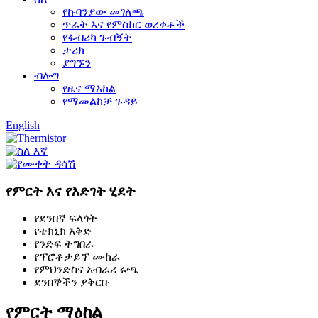
የኩባንያው መገለጫ
ጥራት እና የምስክር ወረቀቶች
የፋብሪካ ጉብኝት
ታሪክ
ያግኙን
ብሎግ
የዜና ማእከል
የማመልከቻ ጉዳይ
English
የምርት እና የእድገት ሂደት
የደንበኛ ፍላጎት
የቴክኒክ እቅድ
የንድፍ ትግበራ
የፕሮቶታይፕ ሙከራ
የምህንድስና አብራሪ ሩጫ
ደንበኞችን ያቅርቡ
የምርት ማዕከል