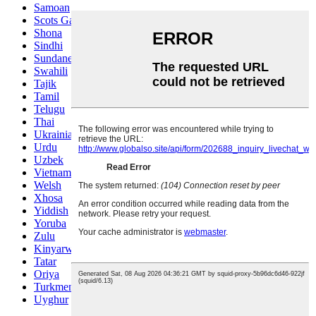
Samoan
Scots Gaelic
Shona
Sindhi
Sundanese
Swahili
Tajik
Tamil
Telugu
Thai
Ukrainian
Urdu
Uzbek
Vietnamese
Welsh
Xhosa
Yiddish
Yoruba
Zulu
Kinyarwanda
Tatar
Oriya
Turkmen
Uyghur