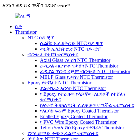
እንኳን ወደ ድረ ገጻችን በደህና መጡ።
ቤት
Thermistor
NTC ባዶ ቺፕ
ሲልቨር ኤሌክትሮድ NTC ባዶ ቺፕ
ወርቅ ኤሌክትሮድ NTC ባዶ ቺፕ
ብርጭቆ የታሸገ ቴርሚስተር
Axial Glass የታሸገ NTC Thermistor
ራዲያል ብርጭቆ የታሸገ NTC Thermistor
ራዲያል ፕሮብ ረጅም ብርጭቆ NTC Thermistor
MELF Glass የታሸገ NTC Thermistor
Epoxy የተሸፈነ NTC Thermistor
ያልተሸፈነ እርሳስ NTC Thermistor
የ Epoxy የተራዘመ የላይኛው እርሳሶች የተሸፈነ
ቴርሚስተር
ከፍተኛ ትክክለኛነት ሊለዋወጥ የሚችል ቴርሚስተር
የእርሳስ ፍሬም Epoxy Coated Thermistor
Enalled Epoxy Coated Thermistor
የ PVC Wire Epoxy Coated Thermistor
Telfon ነጠላ ሽቦ Epoxy የተሸፈነ Thermistor
የፖሊይሚድ ቀጭን ፊልም ቴርሚስተር
ቺፕ ቅጥ NTC Thermistor