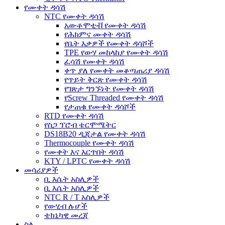
የሙቀት ዳሳሽ
NTC የሙቀት ዳሳሽ
አውቶሞቲቭ የሙቀት ዳሳሽ
የሕክምና ሙቀት ዳሳሽ
የቤት እቃዎች የሙቀት ዳሳሾች
TPE የውሃ መከላከያ የሙቀት ዳሳሽ
ፈሳሽ የሙቀት ዳሳሽ
ቀጥ ያለ የሙቀት መቆጣጠሪያ ዳሳሽ
የጥይት ቅርጽ የሙቀት ዳሳሽ
የገጽታ ግንኙነት የሙቀት ዳሳሽ
የScrew Threaded የሙቀት ዳሳሽ
የታጠቁ የሙቀት ዳሳሾች
RTD የሙቀት ዳሳሽ
የስጋ ፕሮብ ቴርሞሜትር
DS18B20 ዲጂታል የሙቀት ዳሳሽ
Thermocouple የሙቀት ዳሳሽ
የሙቀት እና እርጥበት ዳሳሽ
KTY / LPTC የሙቀት ዳሳሽ
መሳሪያዎች
ቢ እሴት አስሊዎች
ቢ እሴት አስሊዎች
NTC R / T አስሊዎች
የውሂብ ሉሆች
ቴክኒካዊ መረጃ
ስለ