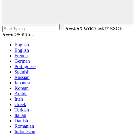
ለመፈለግ አስገባን ወይም ESCን
ለመዝጋት ይንኩ።
English
English
French
German
Portuguese
Spanish
Russian
Japanese
Korean
Arabic
Irish
Greek
Turkish
Italian
Danish
Romanian
Indonesian