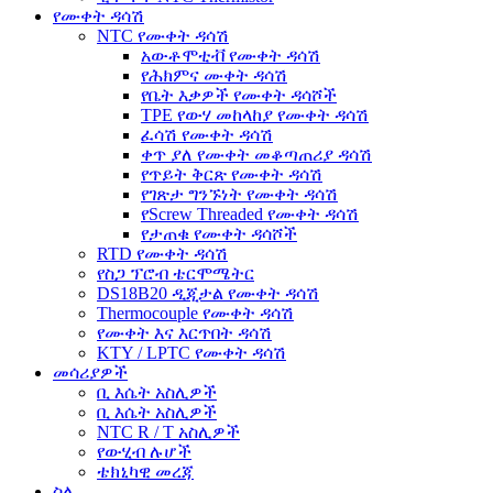
የሙቀት ዳሳሽ
NTC የሙቀት ዳሳሽ
አውቶሞቲቭ የሙቀት ዳሳሽ
የሕክምና ሙቀት ዳሳሽ
የቤት እቃዎች የሙቀት ዳሳሾች
TPE የውሃ መከላከያ የሙቀት ዳሳሽ
ፈሳሽ የሙቀት ዳሳሽ
ቀጥ ያለ የሙቀት መቆጣጠሪያ ዳሳሽ
የጥይት ቅርጽ የሙቀት ዳሳሽ
የገጽታ ግንኙነት የሙቀት ዳሳሽ
የScrew Threaded የሙቀት ዳሳሽ
የታጠቁ የሙቀት ዳሳሾች
RTD የሙቀት ዳሳሽ
የስጋ ፕሮብ ቴርሞሜትር
DS18B20 ዲጂታል የሙቀት ዳሳሽ
Thermocouple የሙቀት ዳሳሽ
የሙቀት እና እርጥበት ዳሳሽ
KTY / LPTC የሙቀት ዳሳሽ
መሳሪያዎች
ቢ እሴት አስሊዎች
ቢ እሴት አስሊዎች
NTC R / T አስሊዎች
የውሂብ ሉሆች
ቴክኒካዊ መረጃ
ስለ