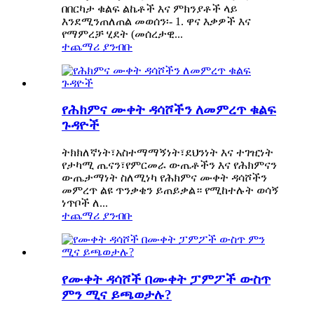
በበርካታ ቁልፍ ልኬቶች እና ምክንያቶች ላይ
እንደሚንጠለጠል መወሰን፡- 1. ዋና እቃዎች እና
የማምረቻ ሂደት (መሰረታዊ...
ተጨማሪ ያንብቡ
የሕክምና ሙቀት ዳሳሾችን ለመምረጥ ቁልፍ
ጉዳዮች
ትክክለኛነት፣አስተማማኝነት፣ደህንነት እና ተገዢነት
የታካሚ ጤናን፣የምርመራ ውጤቶችን እና የሕክምናን
ውጤታማነት ስለሚነካ የሕክምና ሙቀት ዳሳሾችን
መምረጥ ልዩ ጥንቃቄን ይጠይቃል። የሚከተሉት ወሳኝ
ነጥቦች ለ...
ተጨማሪ ያንብቡ
የሙቀት ዳሳሾች በሙቀት ፓምፖች ውስጥ
ምን ሚና ይጫወታሉ?