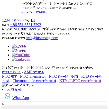
መግባት አለባቸው፡- 1. የሙቀት ክልል እና የአሠራር
ሁኔታዎች የአሠራር የሙቀት መጠን፡ ...
ተጨማሪ ያንብቡ
1
2
3
ቀጣይ >
>>
ገጽ 1/3
ስልክ
+ 86 551 6531 5292
አድራሻ
NO.308፣ ሕንፃ 6፣ የፔች አበባ ሸለቆ፣ የፋንዋ ጎዳና እና የሄንግሻን
መንገድ መገናኛ፣ ሄፊ፣ አንሁይ፣ ቻይና። 230088
የመልእክት ሳጥን
info@hfsensing.com
© የቅጂ መብት - 2010-2025: ሁሉም መብቶች የተጠበቁ ናቸው.
የጣቢያ ካርታ
-
AMP ሞባይል
NTC ቺፕ
-
NTC Thermistor
-
NTC የሙቀት ዳሳሽ
-
RTD የሙቀት
ዳሳሽ
-
Thermocouple የሙቀት ዳሳሽ
-
KTY / LPTC የሙቀት ዳሳሽ
ኢሜል ላክ
WhatsApp
x