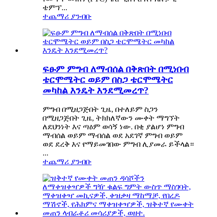
ቴምፕ...
ተጨማሪ ያንብቡ
ፍፁም ምግብ ለማብሰል በቅጽበት በሚነበብ
ቴርሞሜትር ወይም በስጋ ቴርሞሜትር
መካከል እንዴት እንደሚመረጥ?
ምግብ በሚዘጋጅበት ጊዜ, በተለይም ስጋን
በሚዘጋጅበት ጊዜ, ትክክለኛውን ሙቀት ማግኘት
ለደህንነት እና ጣዕም ወሳኝ ነው. በቂ ያልሆነ ምግብ
ማብሰል ወይም ማብሰል ወደ አደገኛ ምግብ ወይም
ወደ ደረቅ እና የማይመገበው ምግብ ሊያመራ ይችላል።
...
ተጨማሪ ያንብቡ