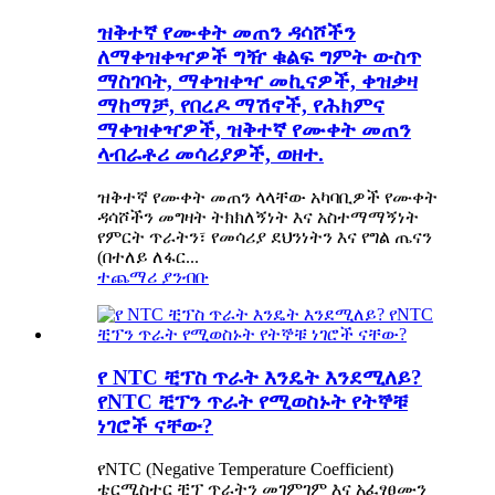
ዝቅተኛ የሙቀት መጠን ዳሳሾችን
ለማቀዝቀዣዎች ግዥ ቁልፍ ግምት ውስጥ
ማስገባት, ማቀዝቀዣ መኪናዎች, ቀዝቃዛ
ማከማቻ, የበረዶ ማሽኖች, የሕክምና
ማቀዝቀዣዎች, ዝቅተኛ የሙቀት መጠን
ላብራቶሪ መሳሪያዎች, ወዘተ.
ዝቅተኛ የሙቀት መጠን ላላቸው አካባቢዎች የሙቀት
ዳሳሾችን መግዛት ትክክለኝነት እና አስተማማኝነት
የምርት ጥራትን፣ የመሳሪያ ደህንነትን እና የግል ጤናን
(በተለይ ለፋር...
ተጨማሪ ያንብቡ
የ NTC ቺፕስ ጥራት እንዴት እንደሚለይ?
የNTC ቺፕን ጥራት የሚወስኑት የትኞቹ
ነገሮች ናቸው?
የNTC (Negative Temperature Coefficient)
ቴርሚስተር ቺፕ ጥራትን መገምገም እና አፈፃፀሙን