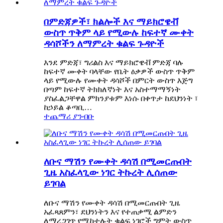
በምድጃዎች፣ ክልሎች እና ማይክሮዌቭ
ውስጥ ጥቅም ላይ የሚውሉ ከፍተኛ ሙቀት
ዳሳሾችን ለማምረት ቁልፍ ጉዳዮች
እንደ ምድጃ፣ ግሪልስ እና ማይክሮዌቭ ምድጃ ባሉ
ከፍተኛ ሙቀት ባላቸው የቤት ዕቃዎች ውስጥ ጥቅም
ላይ የሚውሉ የሙቀት ዳሳሾች በምርት ውስጥ እጅግ
በጣም ከፍተኛ ትክክለኛነት እና አስተማማኝነት
ያስፈልጋቸዋል ምክንያቱም እነሱ በቀጥታ ከደህንነት ፣
ከኃይል ቆጣቢ…
ተጨማሪ ያንብቡ
ለቡና ማሽን የሙቀት ዳሳሽ በሚመርጡበት
ጊዜ አስፈላጊው ነገር ትኩረት ሊሰጠው
ይገባል
ለቡና ማሽን የሙቀት ዳሳሽ በሚመርጡበት ጊዜ
አፈጻጸምን፣ ደህንነትን እና የተጠቃሚ ልምድን
ለማረጋገጥ የሚከተሉት ቁልፍ ነገሮች ግምት ውስጥ