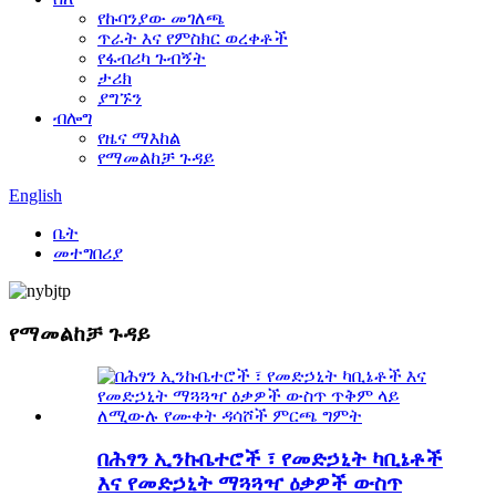
የኩባንያው መገለጫ
ጥራት እና የምስክር ወረቀቶች
የፋብሪካ ጉብኝት
ታሪክ
ያግኙን
ብሎግ
የዜና ማእከል
የማመልከቻ ጉዳይ
English
ቤት
መተግበሪያ
የማመልከቻ ጉዳይ
በሕፃን ኢንኩቤተሮች ፣ የመድኃኒት ካቢኔቶች
እና የመድኃኒት ማጓጓዣ ዕቃዎች ውስጥ