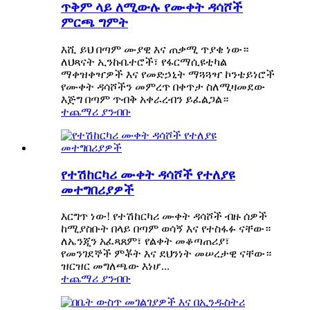
ጥቅም ላይ ለሚውሉ የሙቀት ዳሳሾች
ምርጫ ግምት
እሺ ይህ በጣም ሙያዊ እና ጠቃሚ ጥያቄ ነው።
ለህጻናት ኢንኩቤተሮች፣ የፋርማሲዩቲካል
ማቀዝቀዣዎች እና የመድኃኒት ማጓጓዣ ኮንቴይነሮች
የሙቀት ዳሳሾችን መምረጥ በቀጥታ ስለሚዛመደው
እጅግ በጣም ጥብቅ አቀራረብን ይፈልጋል።
ተጨማሪ ያንብቡ
የተሽከርካሪ ሙቀት ዳሳሾች የተለያዩ
መተግበሪያዎች
እርግጥ ነው! የተሽከርካሪ ሙቀት ዳሳሾች ብዙ ሰዎች
ከሚያስቡት በላይ በጣም ወሳኝ እና የተስፋፉ ናቸው።
ለኤንጂን አፈጻጸም፣ የልቀት መቆጣጠሪያ፣
የመንገደኞች ምቾት እና ደህንነት መሠረታዊ ናቸው።
ዝርዝር መግለጫው እነሆ...
ተጨማሪ ያንብቡ