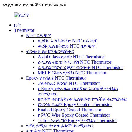
እንኳን ወደ ድረ ገጻችን በደህና መጡ።
ቤት
Thermistor
NTC ባዶ ቺፕ
ሲልቨር ኤሌክትሮድ NTC ባዶ ቺፕ
ወርቅ ኤሌክትሮድ NTC ባዶ ቺፕ
ብርጭቆ የታሸገ ቴርሚስተር
Axial Glass የታሸገ NTC Thermistor
ራዲያል ብርጭቆ የታሸገ NTC Thermistor
ራዲያል ፕሮብ ረጅም ብርጭቆ NTC Thermistor
MELF Glass የታሸገ NTC Thermistor
Epoxy የተሸፈነ NTC Thermistor
ያልተሸፈነ እርሳስ NTC Thermistor
የ Epoxy የተራዘመ የላይኛው እርሳሶች የተሸፈነ
ቴርሚስተር
ከፍተኛ ትክክለኛነት ሊለዋወጥ የሚችል ቴርሚስተር
የእርሳስ ፍሬም Epoxy Coated Thermistor
Enalled Epoxy Coated Thermistor
የ PVC Wire Epoxy Coated Thermistor
Telfon ነጠላ ሽቦ Epoxy የተሸፈነ Thermistor
የፖሊይሚድ ቀጭን ፊልም ቴርሚስተር
ቺፕ ቅጥ NTC Thermistor