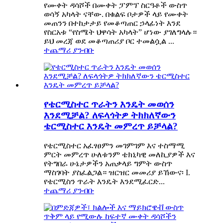
የሙቀት ዳሳሾች በሙቀት ፓምፕ ስርዓቶች ውስጥ
ወሳኝ አካላት ናቸው. በቁልፍ ቦታዎች ላይ የሙቀት
መጠንን በተከታታይ የመቆጣጠር ኃላፊነት እንደ
የስርአቱ “የስሜት ህዋሳት አካላት” ሆነው ያገለግላሉ።
ይህ መረጃ ወደ መቆጣጠሪያ ቦር ተመልሷል ...
ተጨማሪ ያንብቡ
የቴርሚስተር ጥራትን እንዴት መወሰን
እንደሚቻል? ለፍላጎትዎ ትክክለኛውን
ቴርሚስተር እንዴት መምረጥ ይቻላል?
የቴርሚስተር አፈፃፀምን መገምገም እና ተስማሚ
ምርት መምረጥ ሁለቱንም ቴክኒካዊ መለኪያዎች እና
የትግበራ ሁኔታዎችን አጠቃላይ ግምት ውስጥ
ማስገባት ያስፈልጋል። ዝርዝር መመሪያ ይኸውና፡ I.
የቴርሚስን ጥራት እንዴት እንደሚፈርድ...
ተጨማሪ ያንብቡ