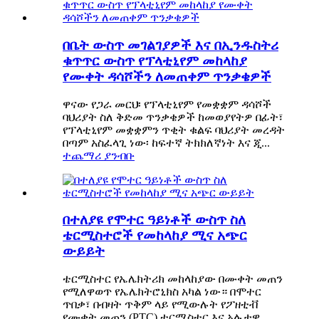
በቤት ውስጥ መገልገያዎች እና በኢንዱስትሪ
ቁጥጥር ውስጥ የፕላቲኒየም መከላከያ
የሙቀት ዳሳሾችን ለመጠቀም ጥንቃቄዎች
ዋናው የጋራ መርህ፡ የፕላቲኒየም የመቋቋም ዳሳሾች
ባህሪያት ስለ ቅድመ ጥንቃቄዎች ከመወያየትዎ በፊት፣
የፕላቲኒየም መቋቋምን ጥቂት ቁልፍ ባህሪያት መረዳት
በጣም አስፈላጊ ነው፡ ከፍተኛ ትክክለኛነት እና ጂ...
ተጨማሪ ያንብቡ
በተለያዩ የሞተር ዓይነቶች ውስጥ ስለ
ቴርሚስተሮች የመከላከያ ሚና አጭር
ውይይት
ቴርሚስተር የኤሌክትሪክ መከላከያው በሙቀት መጠን
የሚለዋወጥ የኤሌክትሮኒክስ አካል ነው። በሞተር
ጥበቃ፣ በብዛት ጥቅም ላይ የሚውሉት የፖዘቲቭ
የሙቀት መጠን (PTC) ቴርሚስተር እና አሉታዊ