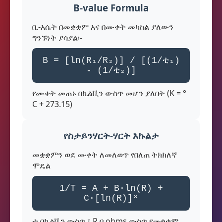
B-value Formula
ቢ-እሴት በመቋቋም እና በሙቀት መካከል ያለውን
ግንኙነት ያሳያል፡-
B = [ln(R₁/R₂)] / [(1/ቲ₁)
- (1/ቲ₂)]
የሙቀት መጠኑ በኬልቪን ውስጥ መሆን ያለበት (K = °
C + 273.15)
የስታይንሃርት-ሃርት እኩልታ
መቋቋምን ወደ ሙቀት ለመለወጥ የበለጠ ትክክለኛ
ሞዴል
1/T = A + B·ln(R) +
C·[ln(R)]³
ቲ በኬልቪን ውስጥ ፣ R በ ohms ውስጥ የመቋቋም