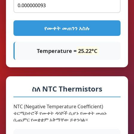
የሙቀት መጠንን አስሉ
Temperature =
25.22°C
ስለ NTC Thermistors
NTC (Negative Temperature Coefficient)
ቴርሚስተሮች የሙቀት ዳሳሾች ሲሆኑ የሙቀት መጠኑ
ሲጨምር የመቋቋም አቅማቸው ይቀንሳል።