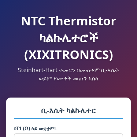
NTC Thermistor
ካልኩሌተሮች
(XIXITRONICS)
Steinhart-Hart ቀመርን በመጠቀም ቢ-እሴት
ወይም የሙቀት መጠን አስላ
ቢ-እሴት ካልኩሌተር
በT1 (Ω) ላይ መቋቋም፡-