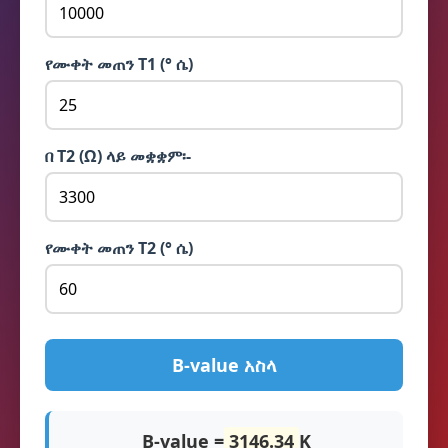
የሙቀት መጠን T1 (° ሴ)
በ T2 (Ω) ላይ መቋቋም፡-
የሙቀት መጠን T2 (° ሴ)
B-value አስላ
B-value =
3146.34
K